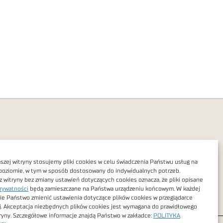
zej witryny stosujemy pliki cookies w celu świadczenia Państwu usług na
poziomie, w tym w sposób dostosowany do indywidualnych potrzeb.
Polityka prywatności
z witryny bez zmiany ustawień dotyczących cookies oznacza, że pliki opisane
rywatności
będą zamieszczane na Państwa urządzeniu końcowym. W każdej
Dostępność cyfrowa
ie Państwo zmienić ustawienia dotyczące plików cookies w przeglądarce
j. Akceptacja niezbędnych plików cookies jest wymagana do prawidłowego
tryny. Szczegółowe informacje znajdą Państwo w zakładce:
POLITYKA