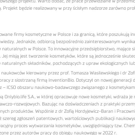
owszego projektu. Warto dodać, że prace przewidziane w przedmio
ą. Projekt będzie realizowany w przy ścisłym nadzorze zarówno prof
ane firmy kosmetyczne w Polsce i za granicą, które poszukują in
iedzy. Jednakże, odbiorcą bezpośrednio zainteresowanym wynikami p
ów naturalnych w Polsce. To innowacyjne przedsiębiorstwo, mające s
 Jej misją jest tworzenie kosmetyków, które są jednocześnie skute
 naturalnych składników, pochodzących z upraw ekologicznych lub 
pół naukowców kierowany przez prof. Tomasza Wasilewskiego i dr Zo
ółpracy z siostrzaną firmą InventionBio. Dotyczył on nowej generac
icz – ICSO obszaru naukowo-badawczego związanego z kosmetykami
ą Onlybio.life S.A., w której opracowuje nowe kosmetyki, wdraża je
. badawczo-rozwojowych. Bazując na doświadczeniach z praktyki pr
ych produktów. Wspólnie z dr Zofią Hordyjewicz-Baran i Pracowni
już szereg zgłoszeń patentowych, wartościowych publikacji naukow
wacyjny proces wytwarzania kosmetyków, uwzględniający tzw. Che
dzone przez autorów pracy do obiegu naukowego w 2022 r.