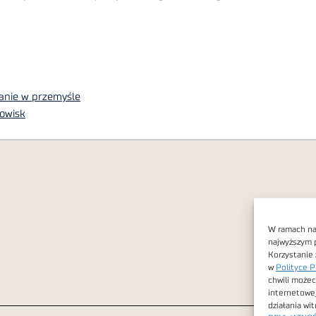
wanie w przemyśle
fowisk
W ramach nas
najwyższym 
Korzystanie 
w
Polityce P
chwili możec
internetowe
działania wi