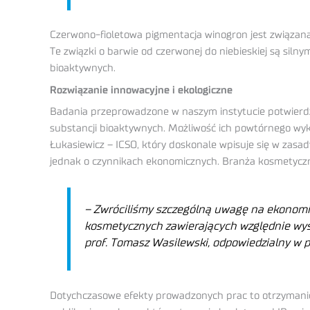
Czerwono-fioletowa pigmentacja winogron jest związana
Te związki o barwie od czerwonej do niebieskiej są si
bioaktywnych.
Rozwiązanie innowacyjne i ekologiczne
Badania przeprowadzone w naszym instytucie potwierdz
substancji bioaktywnych. Możliwość ich powtórnego wyko
Łukasiewicz – ICSO, który doskonale wpisuje się w zas
jednak o czynnikach ekonomicznych. Branża kosmetyczna
– Zwróciliśmy szczególną uwagę na ekonom
kosmetycznych zawierających względnie wys
prof. Tomasz Wasilewski, odpowiedzialny w p
Dotychczasowe efekty prowadzonych prac to otrzymanie