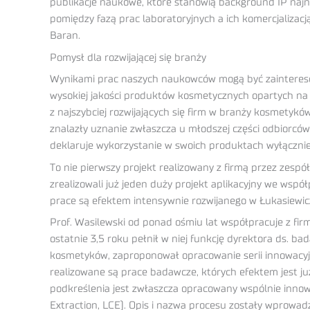
publikacje naukowe, które stanowią background IP najn
pomiędzy fazą prac laboratoryjnych a ich komercjalizacj
Baran.
Pomysł dla rozwijającej się branży
Wynikami prac naszych naukowców mogą być zainteresow
wysokiej jakości produktów kosmetycznych opartych na w
z najszybciej rozwijających się firm w branży kosmetyk
znalazły uznanie zwłaszcza u młodszej części odbiorców.
deklaruje wykorzystanie w swoich produktach wyłącznie
To nie pierwszy projekt realizowany z firmą przez zes
zrealizowali już jeden duży projekt aplikacyjny we wsp
prace są efektem intensywnie rozwijanego w Łukasiew
Prof. Wasilewski od ponad ośmiu lat współpracuje z firm
ostatnie 3,5 roku pełnił w niej funkcję dyrektora ds
kosmetyków, zaproponował opracowanie serii innowacyjn
realizowane są prace badawcze, których efektem jest 
podkreślenia jest zwłaszcza opracowany wspólnie inno
Extraction, LCE). Opis i nazwa procesu zostały wprowa