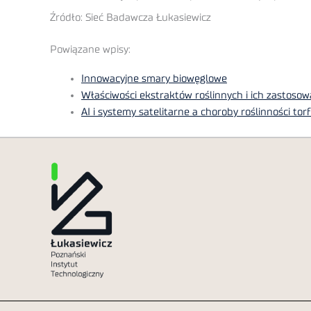
Źródło: Sieć Badawcza Łukasiewicz
Powiązane wpisy:
Innowacyjne smary biowęglowe
Właściwości ekstraktów roślinnych i ich zastoso
AI i systemy satelitarne a choroby roślinności tor