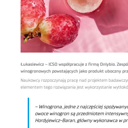
Łukasiewicz – ICSO współpracuje z firmą Onlybio. Ze
winogronowych powstających jako produkt uboczny przy
Naukowcy rozpoczynają pracę nad projektem badawczym
elementem tego rozwiązania jest wykorzystanie wytłokó
– Winogrona, jedne z najczęściej spożywanyc
owoce winogron są przedmiotem intensywnych
Hordyjewicz-Baran, główny wykonawca w pro