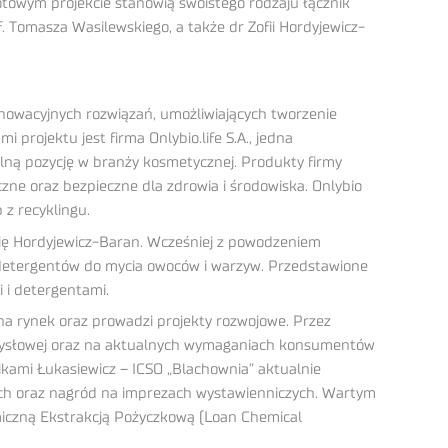
towym projekcie stanowią swoistego rodzaju łącznik
. Tomasza Wasilewskiego, a także dr Zofii Hordyjewicz-
nowacyjnych rozwiązań, umożliwiających tworzenie
rojektu jest firma Onlybio.life S.A., jedna
ilną pozycję w branży kosmetycznej. Produkty firmy
czne oraz bezpieczne dla zdrowia i środowiska. Onlybio
z recyklingu.
fię Hordyjewicz-Baran. Wcześniej z powodzeniem
ji detergentów do mycia owoców i warzyw. Przedstawione
 i detergentami.
 na rynek oraz prowadzi projekty rozwojowe. Przez
zemysłowej oraz na aktualnych wymaganiach konsumentów
kami Łukasiewicz – ICSO „Blachownia” aktualnie
ych oraz nagród na imprezach wystawienniczych. Wartym
miczną Ekstrakcją Pożyczkową (Loan Chemical