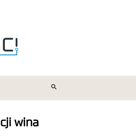
Search
for:
Search Button
ji wina