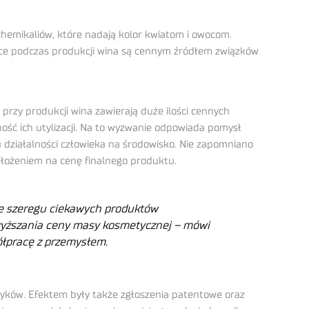
hemikaliów, które nadają kolor kwiatom i owocom.
jące podczas produkcji wina są cennym źródłem związków
zy produkcji wina zawierają duże ilości cennych
ość ich utylizacji. Na to wyzwanie odpowiada pomysł
 działalności człowieka na środowisko. Nie zapomniano
ełożeniem na cenę finalnego produktu.
e szeregu ciekawych produktów
wyższania ceny masy kosmetycznej – mówi
ółpracę z przemysłem.
yków. Efektem były także zgłoszenia patentowe oraz