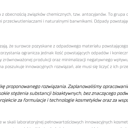
 z obecnością związków chemicznych, tzw. antocyjanów. To grupa c
lnymi przeciwutleniaczami i naturalnymi barwnikami. Odpady powsta
ają, że surowce pozyskane z odpadowego materiału powstającego pr
rzystania ogranicza jednak ilość powstających odpadów i konieczn
ady zrównoważonej produkcji oraz minimalizacji negatywnego wpływu
 poszukuje innowacyjnych rozwiązań, ale musi się liczyć z ich prz
ikę proponowanego rozwiązania. Zaplanowaliśmy opracowani
okie stężenia substancji bioaktywnych, bez znaczącego pod
rojekcie za formulacje i technologie kosmetyków oraz za wsp
 w skali laboratoryjnej pełnowartościowych innowacyjnych kosmet