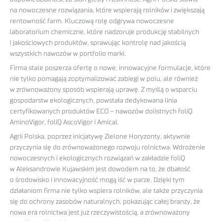
na nowoczesne rozwiązania, które wspierają rolników i zwiększają
rentowność farm. Kluczową rolę odgrywa nowoczesne
laboratorium chemiczne, które nadzoruje produkcję stabilnych
i jakościowych produktów, sprawując kontrolę nad jakością
wszystkich nawozów w portfolio marki.
Firma stale poszerza ofertę o nowe, innowacyjne formulacje, które
nie tylko pomagają zoptymalizować zabiegi w polu, ale również
w zrównoważony sposób wspierają uprawę. Z myślą o wsparciu
gospodarstw ekologicznych, powstała dedykowana linia
certyfikowanych produktów ECO – nawozów dolistnych foliQ
AminoVigor, foliQ AscoVigor i Amical.
Agrii Polska, poprzez inicjatywę Zielone Horyzonty, aktywnie
przyczynia się do zrównoważonego rozwoju rolnictwa. Wdrożenie
nowoczesnych i ekologicznych rozwiązań w zakładzie foliQ
w Aleksandrowie Kujawskim jest dowodem na to, że dbałość
o środowisko i innowacyjność mogą iść w parze. Dzięki tym
działaniom firma nie tylko wspiera rolników, ale także przyczynia
się do ochrony zasobów naturalnych, pokazując całej branży, że
nowa era rolnictwa jest już rzeczywistością, a zrównoważony