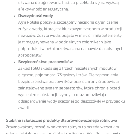
używana do ogrzewania hali, co przekłada się na wyższą
efektywność energetyczną.
Oszczędność wody
Agrii Polska położyła szczególny nacisk na ograniczenie
zużycia wody, która jest kluczowym zasobem w produkcji
nawozów. Zużyta woda, bogata w makro i mikroelementy,
jest magazynowana w oddzielnych zbiornikach jako
półprodukt i w pełni przetwarzana na nawóz dla lokalnych
gospodarstw.
Bezpieczeństwo pracowników
Zakład foliQ składa się z trzech niezależnych modułów
o łącznej pojemności 73 tysięcy litrów. Dla zapewnienia
bezpieczeństwa pracowników oraz ochrony środowiska,
zainstalowano system separatorów, które chronią przed
wyciekiem substancji czynnych oraz umożliwiają
odseparowanie wody skażonej od deszczówki w przypadku
awarii.
Stabilne i skuteczne produkty dla zrównoważonego rolnictwa
Zrównoważony rozwój w sektorze rolnym to przede wszystkim
odpowiedzialność za stan gleby i roślinność. Agrii Polska stawia