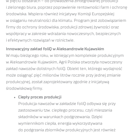
w pięciu obszarach – od prowadzenia zintegrowanej produkcji
i zielonego biura, poprzez poprawienie rentowności farm i ochronę
środowiska. Wspiera również inicjatywy Komisji Europejskiej
w osiąganiu neutralności dla klimatu. Program jest zobowiązaniem
firmy do ochrony środowiska, produkcji zdrowej żywności oraz
współpracy w zakresie wdrażania nowoczesnych, bezpiecznych
i efektywnych rozwiązań w rolnictwie.
Innowacyjny zakład foliQ w Aleksandrowie Kujawskim
W maju bieżącego roku, w istniejącym kompleksie produkcyjnym
w Aleksandrowie Kujawskim, Agrii Polska otworzyła nowoczesny
zakład nawozów dolistnych foliQ. Obiekt ten, którego wydajność
może osiągnąć pięć milionów litrów rocznie przy jednej zmianie
produkcyjnej, został zaprojektowany zgodnie z inicjatywą
środowiskową firmy.
Ciepły proces produkcji
Produkcja nawozów w zakładzie foliQ odbywa się przy
zastosowaniu tzw. ciepłego procesu, czyli mieszania
składników w warunkach podgrzewania. Dzięki
wymiennikom ciepła, energia wykorzystywana
do podgrzania zbiorników produkcyjnych jest również