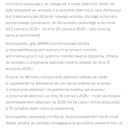
checkbox wskazujący, że ubiega się o nowe płatności, które nie
były wskazane we wniosku o przyznanie płatności), taka deklaracja
jest traktowana jak złożenie nowego wniosku dla tego schematu
pomocowego (oznacza to, że dla wniosku złożonego w terminie
od 2 czerwca 2026 r. do dnia 26 czerwca 2026 r. naliczane są
sankcje terminowe).
W przypadku, gdy ARiMR poinformowała rolnika
o nieprawidłowościach wykrytych w ramach kontroli
administracyjnych lub systemu monitorowania obszarów, zmiany
do wniosku o przyznanie płatności można składać do dnia 15
września 2026 r.
Zmianę do Wniosku o przyznanie płatności składa się także
w odpowiedzi na
Wezwanie do usunięcia braków we wniosku
o przyznanie płatności
. Uzupełnienie braków we wniosku
o przyznanie płatności po dniu 16 czerwca 2026 r. może skutkować
pomniejszeniem płatności za 2026 rok (w części, której dotyczyła)
o 1% za każdy dzień roboczy opóźnienia.
W przypadku wezwania rolnika do złożenia wyjaśnień rolnik może
złożyć zmianę do wniosku polegającą na wycofaniu powierzchni, co