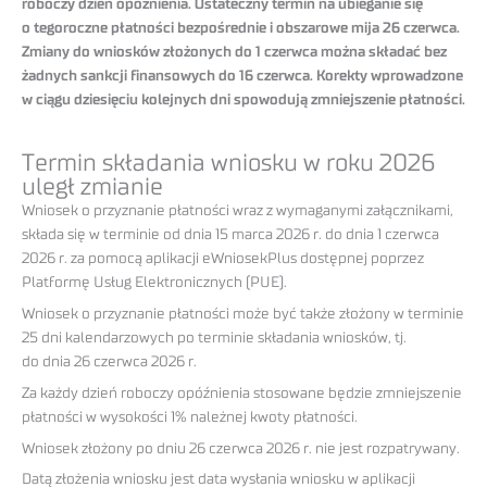
roboczy dzień opóźnienia. Ostateczny termin na ubieganie się
o tegoroczne płatności bezpośrednie i obszarowe mija 26 czerwca.
Zmiany do wniosków złożonych do 1 czerwca można składać bez
żadnych sankcji finansowych do 16 czerwca. Korekty wprowadzone
w ciągu dziesięciu kolejnych dni spowodują zmniejszenie płatności.
Termin składania wniosku w roku 2026
uległ zmianie
Wniosek o przyznanie płatności wraz z wymaganymi załącznikami,
składa się w terminie od dnia 15 marca 2026 r. do dnia 1 czerwca
2026 r. za pomocą aplikacji eWniosekPlus dostępnej poprzez
Platformę Usług Elektronicznych (PUE).
Wniosek o przyznanie płatności może być także złożony w terminie
25 dni kalendarzowych po terminie składania wniosków, tj.
do dnia 26 czerwca 2026 r.
Za każdy dzień roboczy opóźnienia stosowane będzie zmniejszenie
płatności w wysokości 1% należnej kwoty płatności.
Wniosek złożony po dniu 26 czerwca 2026 r. nie jest rozpatrywany.
Datą złożenia wniosku jest data wysłania wniosku w aplikacji