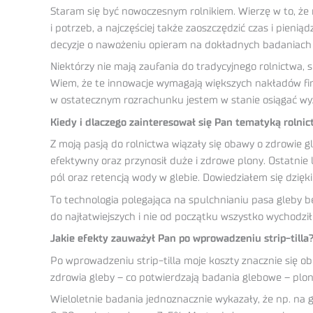
Staram się być nowoczesnym rolnikiem. Wierzę w to, ż
i potrzeb, a najczęściej także zaoszczędzić czas i pien
decyzje o nawożeniu opieram na dokładnych badaniach 
Niektórzy nie mają zaufania do tradycyjnego rolnictwa,
Wiem, że te innowacje wymagają większych nakładów fin
w ostatecznym rozrachunku jestem w stanie osiągać wyżs
Kiedy i dlaczego zainteresował się Pan tematyką roln
Z moją pasją do rolnictwa wiązały się obawy o zdrowie g
efektywny oraz przynosił duże i zdrowe plony. Ostatnie
pól oraz retencją wody w glebie. Dowiedziałem się dzięki
To technologia polegająca na spulchnianiu pasa gleby b
do najłatwiejszych i nie od początku wszystko wychodzi
Jakie efekty zauważył Pan po wprowadzeniu strip-tilla
Po wprowadzeniu strip-tilla moje koszty znacznie się 
zdrowia gleby – co potwierdzają badania glebowe – plon
Wieloletnie badania jednoznacznie wykazały, że np. na gl