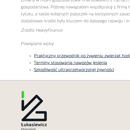
Zmiany w moim gospodarstwie finansowałem z różnych źr
gospodarstwa. Później nawiązałem współpracę z firmą 
tytułu, a także kolejnych pożyczek na korzystnych zas
dodatkowe środki były kluczem do dalszego rozwoju i i
Źródło: HeavyFinance
Powiązane wpisy:
Praktyczny przewodnik po żywieniu zwierząt ho
Terminy stosowania nawozów jesienią
Szkodliwość ultraprzetworzonej żywności