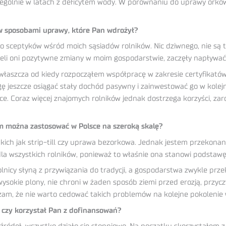
czególnie w latach z deficytem wody. W porównaniu do uprawy or
ów sposobami uprawy, które Pan wdrożył?
sceptyków wśród moich sąsiadów rolników. Nic dziwnego, nie są 
ieli oni pozytywne zmiany w moim gospodarstwie, zaczęły napływać 
zwłaszcza od kiedy rozpocząłem współpracę w zakresie certyfikat
ę jeszcze osiągać stały dochód pasywny i zainwestować go w kolejn
ce. Coraz więcej znajomych rolników jednak dostrzega korzyści, zar
 można zastosować w Polsce na szeroką skalę?
kich jak strip-till czy uprawa bezorkowa. Jednak jestem przekonan
a wszystkich rolników, ponieważ to właśnie ona stanowi podstawę 
nicy słyną z przywiązania do tradycji, a gospodarstwa zwykle prz
sokie plony, nie chroni w żaden sposób ziemi przed erozją, przyc
ażam, że nie warto cedować takich problemów na kolejne pokolenie 
 czy korzystał Pan z dofinansowań?