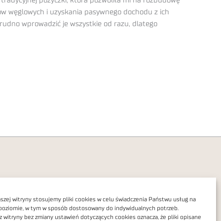
tradycyjnej pożyczki, która pozwoliła mi na rozbudowę
tów węglowych i uzyskania pasywnego dochodu z ich
rudno wprowadzić je wszystkie od razu, dlatego
zej witryny stosujemy pliki cookies w celu świadczenia Państwu usług na
poziomie, w tym w sposób dostosowany do indywidualnych potrzeb.
Polityka prywatności
z witryny bez zmiany ustawień dotyczących cookies oznacza, że pliki opisane