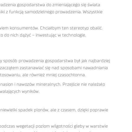
adzenia gospodarstwa do zmieniającego się świata
gniki z funkcją samodzielnego prowadzenia. Wszystkie
rowiem konsumentów. Chciałbym ten stereotyp obalić.
 do nich dążyć – inwestując w technologie,
aby sposób prowadzenia gospodarstwa był jak najbardziej
że zacząłem zastanawiać się nad sposobami nawadniania
astosowaniu, ale również mniej czasochłonna.
nasion i nawozów mineralnych. Przejście nie należało
owalających wyników.
iewielki spadek plonów, ale z czasem, dzięki poprawie
l, podczas wegetacji poziom wilgotności gleby w warstwie