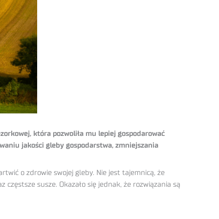
orkowej, która pozwoliła mu lepiej gospodarować
waniu jakości gleby gospodarstwa, zmniejszania
ić o zdrowie swojej gleby. Nie jest tajemnicą, że
z częstsze susze. Okazało się jednak, że rozwiązania są