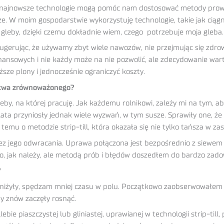
e najnowsze technologie mogą pomóc nam dostosować metody prow
iądze. W moim gospodarstwie wykorzystuję technologie, takie jak cią
gleby, dzięki czemu dokładnie wiem, czego potrzebuje moja gleba.
 sugerując, że używamy zbyt wiele nawozów, nie przejmując się zd
ansowych i nie każdy może na nie pozwolić, ale zdecydowanie warto
ze plony i jednocześnie ograniczyć koszty.
ictwa zrównoważonego?
leby, na której pracuję. Jak każdemu rolnikowi, zależy mi na tym, 
 lata przyniosły jednak wiele wyzwań, w tym susze. Sprawiły one, 
 temu o metodzie strip-till, która okazała się nie tylko tańsza w z
ez jego odwracania. Uprawa połączona jest bezpośrednio z siewem 
ło, jak należy, ale metodą prób i błędów doszedłem do bardzo zad
?
obniżyły, spędzam mniej czasu w polu. Początkowo zaobserwowałem n
y znów zaczęły rosnąć.
ebie piaszczystej lub gliniastej, uprawianej w technologii strip-til