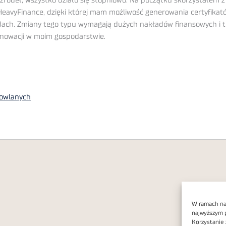
ódeł, wszystko działo się stopniowo. Na początku skorzystałem z 
HeavyFinance, dzięki której mam możliwość generowania certyfika
adach. Zmiany tego typu wymagają dużych nakładów finansowych i t
nnowacji w moim gospodarstwie.
dowlanych
W ramach nas
najwyższym 
Korzystanie 