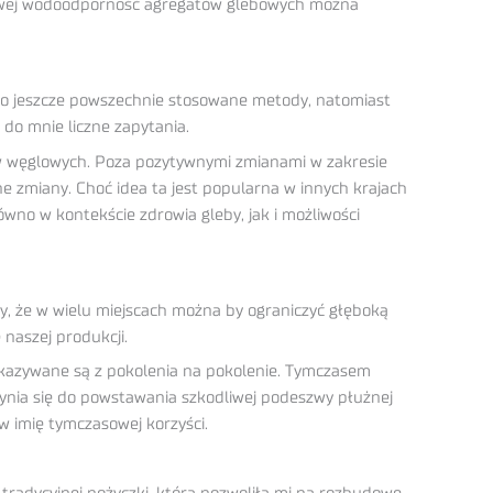
kowej wodoodporność agregatów glebowych można
to jeszcze powszechnie stosowane metody, natomiast
do mnie liczne zapytania.
ów węglowych. Poza pozytywnymi zmianami w zakresie
e zmiany. Choć idea ta jest popularna w innych krajach
ówno w kontekście zdrowia gleby, jak i możliwości
y, że w wielu miejscach można by ograniczyć głęboką
naszej produkcji.
ekazywane są z pokolenia na pokolenie. Tymczasem
zynia się do powstawania szkodliwej podeszwy płużnej
w imię tymczasowej korzyści.