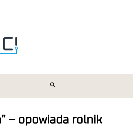
Search
for:
Search Button
” – opowiada rolnik