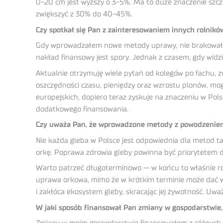
0-20 cm jest wyższy o 3-5%. Ma to duże znaczenie sz
zwiększyć z 30% do 40-45%.
Czy spotkał się Pan z zainteresowaniem innych rolnik
Gdy wprowadzałem nowe metody uprawy, nie brakowało 
nakład finansowy jest spory. Jednak z czasem, gdy widz
Aktualnie otrzymuję wiele pytań od kolegów po fachu, 
oszczędności czasu, pieniędzy oraz wzrostu plonów, mog
europejskich, dopiero teraz zyskuje na znaczeniu w Pols
dodatkowego finansowania.
Czy uważa Pan, że wprowadzone metody z powodzeniem
Nie każda gleba w Polsce jest odpowiednia dla metod ta
orkę. Poprawa zdrowia gleby powinna być priorytetem dl
Warto patrzeć długoterminowo — w końcu to właśnie rol
uprawa orkowa, mimo że w krótkim terminie może dać wy
i zakłóca ekosystem gleby, skracając jej żywotność. Uw
W jaki sposób finansował Pan zmiany w gospodarstwie,