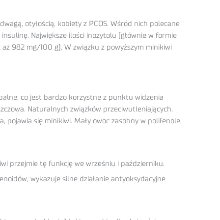
adwagą, otyłością, kobiety z PCOS. Wśród nich polecane
sulinę. Największe ilości inozytolu (głównie w formie
ć aż 982 mg/100 g). W związku z powyższym minikiwi
alne, co jest bardzo korzystne z punktu widzenia
szczowa. Naturalnych związków przeciwutleniających,
 pojawia się minikiwi. Mały owoc zasobny w polifenole,
iwi przejmie tę funkcję we wrześniu i październiku.
noidów, wykazuje silne działanie antyoksydacyjne