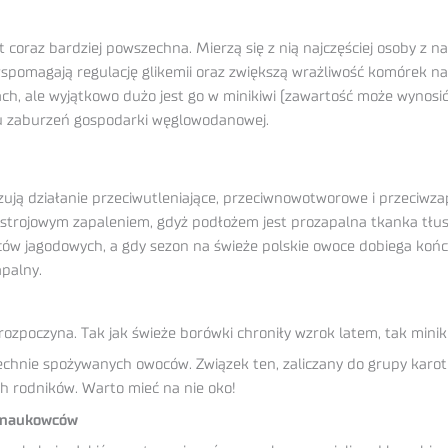
 coraz bardziej powszechna. Mierzą się z nią najczęściej osoby z n
pomagają regulację glikemii oraz zwiększą wrażliwość komórek na in
ch, ale wyjątkowo dużo jest go w minikiwi (zawartość może wynosi
iu zaburzeń gospodarki węglowodanowej.
ują działanie przeciwutleniające, przeciwnowotworowe i przeciwzap
oustrojowym zapaleniem, gdyż podłożem jest prozapalna tkanka tłu
ców jagodowych, a gdy sezon na świeże polskie owoce dobiega końca,
apalny.
rozpoczyna. Tak jak świeże borówki chroniły wzrok latem, tak minik
chnie spożywanych owoców. Związek ten, zaliczany do grupy karote
h rodników. Warto mieć na nie oko!
h naukowców