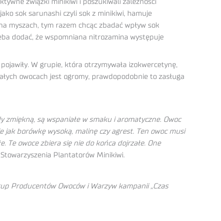
tywne związki minikiwi i poszukiwali zależności
ako sok sarunashi czyli sok z minikiwi, hamuje
e na myszach, tym razem chcąc zbadać wpływ sok
rzeba dodać, że wspomniana nitrozamina występuje
 pojawiły. W grupie, która otrzymywała izokwercetynę,
 małych owocach jest ogromy, prawdopodobnie to zasługa
 gdy zmiękną, są wspaniałe w smaku i aromatyczne. Owoc
nie jak borówkę wysoką, malinę czy agrest. Ten owoc musi
e. Te owoce zbiera się nie do końca dojrzałe. One
 Stowarzyszenia Plantatorów Minikiwi.
Grup Producentów Owoców i Warzyw kampanii „Czas