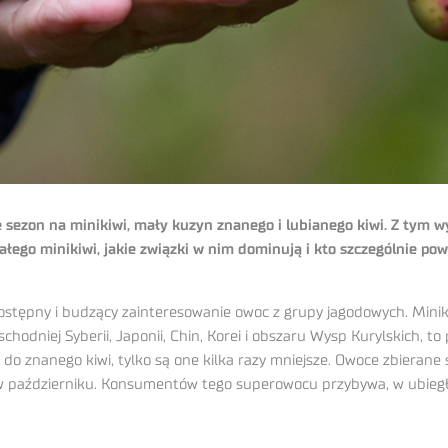
sezon na minikiwi, mały kuzyn znanego i lubianego kiwi. Z tym wyją
łego minikiwi, jakie związki w nim dominują i kto szczególnie po
ej dostępny i budzący zainteresowanie owoc z grupy jagodowych. Min
odniej Syberii, Japonii, Chin, Korei i obszaru Wysp Kurylskich, to
 znanego kiwi, tylko są one kilka razy mniejsze. Owoce zbierane s
 i w październiku. Konsumentów tego superowocu przybywa, w ubieg