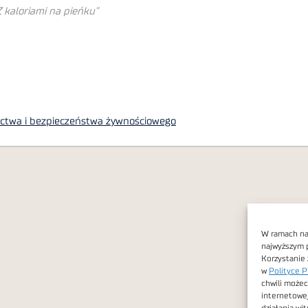
Z kaloriami na pieńku”
nictwa i bezpieczeństwa żywnościowego
W ramach nas
najwyższym 
Korzystanie 
w
Polityce P
chwili możec
internetowe