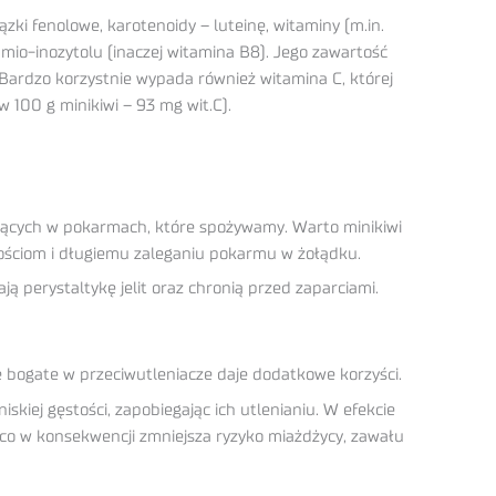
 fenolowe, karotenoidy – luteinę, witaminy (m.in.
ej mio-inozytolu (inaczej witamina B8). Jego zawartość
Bardzo korzystnie wypada również witamina C, której
 100 g minikiwi – 93 mg wit.C).
ujących w pokarmach, które spożywamy. Warto minikiwi
nościom i długiemu zaleganiu pokarmu w żołądku.
ją perystaltykę jelit oraz chronią przed zaparciami.
e bogate w przeciwutleniacze daje dodatkowe korzyści.
skiej gęstości, zapobiegając ich utlenianiu. W efekcie
 , co w konsekwencji zmniejsza ryzyko miażdżycy, zawału