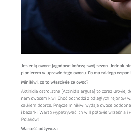
Jesienią owoce jagodowe kończą swój sezon. Jednak nie 
pionierem w uprawie tego owocu. Co ma takiego wspania
Minikiwi, co to właściwie za owoc?
Aktinidia ostrolistna (Actinidia arguta) to coraz łatwi
nam owocem kiwi. Choć pochodzi z odległych rejonów wsch
całkiem dobrze. Pnącze minikiwi wydaje owoce podobne do
i bazarki. Warto wypatrywać ich w II połowie września
Polaków!
Wartość odżywcza