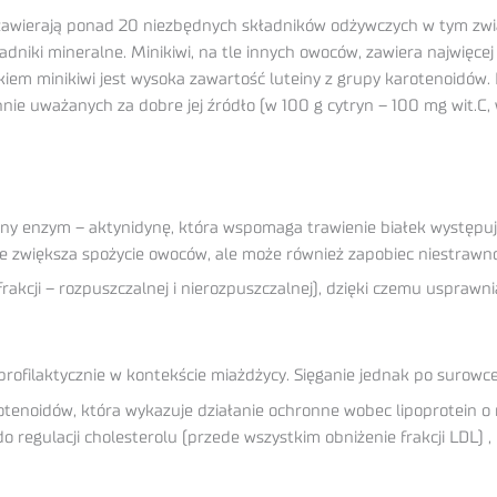
ierają ponad 20 niezbędnych składników odżywczych w tym związki
kładniki mineralne. Minikiwi, na tle innych owoców, zawiera najwięc
m minikiwi jest wysoka zawartość luteiny z grupy karotenoidów. 
nie uważanych za dobre jej źródło (w 100 g cytryn – 100 mg wit.C, w
jalny enzym – aktynidynę, która wspomaga trawienie białek występ
lnie zwiększa spożycie owoców, ale może również zapobiec niestraw
rakcji – rozpuszczalnej i nierozpuszczalnej), dzięki czemu usprawnia
rofilaktycznie w kontekście miażdżycy. Sięganie jednak po surowc
tenoidów, która wykazuje działanie ochronne wobec lipoprotein o ni
do regulacji cholesterolu (przede wszystkim obniżenie frakcji LDL)