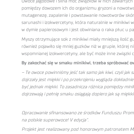
Owoce jagodowe i silna moc związków w nich zawartych z
pomiędzy dowozem ich do organizmu gryzoni a nowotworzen
mutagenezę, zapalenie i powstawanie nowotworów skóry
sarunashi i izokwercetyny, która naturalnie w minikiw
w dymie papierosowym i jest obwiniana o raka płuc u pa
Myszy otrzymujące sok z minikiwi miały mniejszą ilość g
również pojawiło się mniej guzków niż w grupie, które
wspomnianej izokwercetyny, ale być może inne związki cz
By zakochać się w smaku minikiwi, trzeba spróbować o
– Te owoce powinniśmy jeść tak samo jak kiwi, czyli ja
dojrzały jest miękki i po przekrojeniu wygląda dokładni
być jednak miękki. To zasadnicza różnica pomiędzy minik
dojrzewają i pełnię smaku osiągają dopiero jak są miękki
Opracowanie sfinansowano ze środków Funduszu Promoc
na polskie superowoce! V edycja”.
Projekt jest realizowany pod honorowym patronatem Min