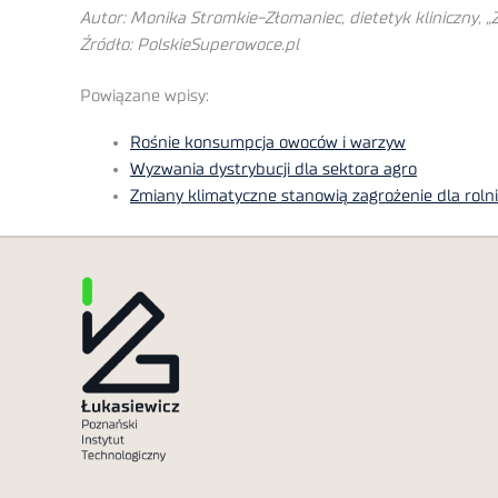
Autor: Monika Stromkie-Złomaniec, dietetyk kliniczny, „
Źródło: PolskieSuperowoce.pl
Powiązane wpisy:
Rośnie konsumpcja owoców i warzyw
Wyzwania dystrybucji dla sektora agro
Zmiany klimatyczne stanowią zagrożenie dla rol