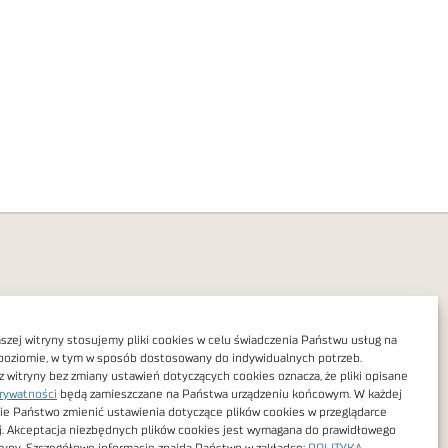
zej witryny stosujemy pliki cookies w celu świadczenia Państwu usług na
poziomie, w tym w sposób dostosowany do indywidualnych potrzeb.
Polityka prywatności
z witryny bez zmiany ustawień dotyczących cookies oznacza, że pliki opisane
rywatności
będą zamieszczane na Państwa urządzeniu końcowym. W każdej
Dostępność cyfrowa
ie Państwo zmienić ustawienia dotyczące plików cookies w przeglądarce
j. Akceptacja niezbędnych plików cookies jest wymagana do prawidłowego