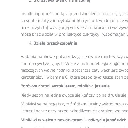
Uwrażliwia tkanki na insulinę
Insulinooporność będąca przedsionkiem do cukrzycy jest
są suplementy z inozytolami, którym udowodniono, że ws
mio-inozytolu) występują w świeżych owocach i warzywa
może brać udział w profilaktyce cukrzycy i wspomagan
Działa przeciwzapalnie
Badania naukowe potwierdzają, że owoce minikiwi wykaz
chorób cywilizacyjnych. Wiele z nich przebiega z ogóln
niszczących wolne rodniki, dostarcza cały wachlarz owo
karotenoidy i witaminę C, które zespołowo gaszą stan z
Borówka chroni wzrok latem, minikiwi jesienią
Kiedy sezon na jedne owoce się kończy, to na drugie się 
Minikiwi są najbogatszym źródłem luteiny wśród powsze
i chroni nasze oczy przed szkodliwym działaniem wolnyc
Minikiwi w walce z nowotworami – odkrycie japońskic