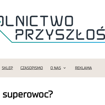
SKLEP
CZASOPISMO
O NAS
REKLAMA
ki superowoc?