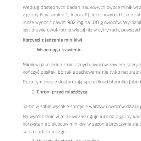
Według dostępnych badań naukowych owoce minikiwi zaw
z grupy B, witaminę C, A oraz E), mio-inozytol i liczne s
może wynosić nawet 982 mg na 100 g owoców. Wyróżnikie
jest prawie dwukrotnie więcej niż w cytrynach, powszech
Korzyści z jedzenia minikiwi
Wspomaga trawienie
Minikiwi jako jeden z nielicznych owoców zawiera spec
kończyć posiłek, bo takie zachowanie nie tylko natura
Poza tym owoce dostarczają sporej ilości błonnika (obu f
Chroni przed miażdżycą
Samo w sobie wysokie spożycie warzyw i owoców działa p
Na wyróżnienie w minikiwi zasługuje luteina z grupy karo
korzystanie z owoców minikiwi w sezonie przyczynia się 
serca i udaru mózgu.