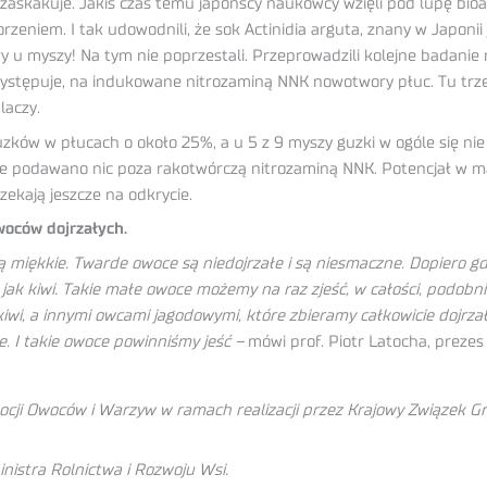
askakuje. Jakiś czas temu japońscy naukowcy wzięli pod lupę bioak
iem. I tak udowodnili, że sok Actinidia arguta, znany w Japonii j
 u myszy! Na tym nie poprzestali. Przeprowadzili kolejne badani
i występuje, na indukowane nitrozaminą NNK nowotwory płuc. Tu t
laczy.
uzków w płucach o około 25%, a u 5 z 9 myszy guzki w ogóle się nie
j nie podawano nic poza rakotwórczą nitrozaminą NNK. Potencjał w
ekają jeszcze na odkrycie.
woców dojrzałych.
k są miękkie. Twarde owoce są niedojrzałe i są niesmaczne. Dopiero
e jak kiwi. Takie małe owoce możemy na raz zjeść, w całości, podob
iwi, a innymi owcami jagodowymi, które zbieramy całkowicie dojrzał
e. I takie owoce powinniśmy jeść –
mówi prof. Piotr Latocha, prezes
ji Owoców i Warzyw w ramach realizacji przez Krajowy Związek 
istra Rolnictwa i Rozwoju Wsi.