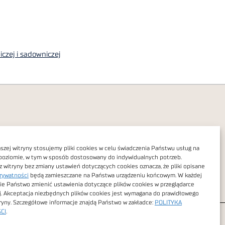
czej i sadowniczej
zej witryny stosujemy pliki cookies w celu świadczenia Państwu usług na
poziomie, w tym w sposób dostosowany do indywidualnych potrzeb.
Polityka prywatności
z witryny bez zmiany ustawień dotyczących cookies oznacza, że pliki opisane
rywatności
będą zamieszczane na Państwa urządzeniu końcowym. W każdej
Dostępność cyfrowa
ie Państwo zmienić ustawienia dotyczące plików cookies w przeglądarce
j. Akceptacja niezbędnych plików cookies jest wymagana do prawidłowego
tryny. Szczegółowe informacje znajdą Państwo w zakładce:
POLITYKA
CI
.