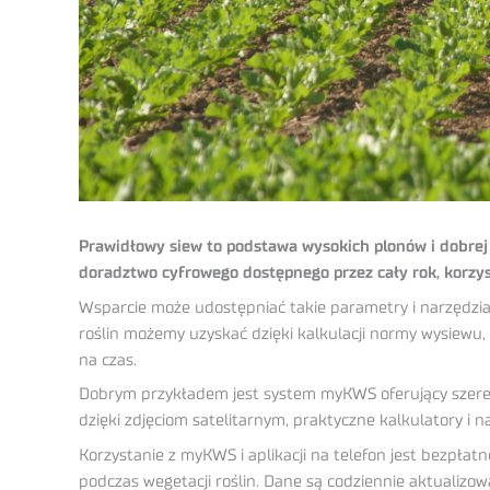
Prawidłowy siew to podstawa wysokich plonów i dobrej
doradztwo cyfrowego dostępnego przez cały rok, korzy
Wsparcie może udostępniać takie parametry i narzędzia
roślin możemy uzyskać dzięki kalkulacji normy wysiewu,
na czas.
Dobrym przykładem jest system myKWS oferujący szere
dzięki zdjęciom satelitarnym, praktyczne kalkulatory i n
Korzystanie z myKWS i aplikacji na telefon jest bezpł
podczas wegetacji roślin. Dane są codziennie aktualizow