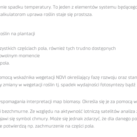
nie spadku temperatury. To jeden z elementów systemu będącego
kalkulatorom uprawa roślin staje się prostsza.
ślin na plantacji
ystkich częściach pola, również tych trudno dostępnych
 dowolnym momencie
pola.
mocą wskaźnika wegetacji NDVI określający fazę rozwoju oraz stan
ny zmiany w wegetacji roślin tj. spadek wydajności fotosyntezy bąd
spomagania interpretacji map biomasy. Określa się je za pomocą w
 bezchmurne. Ze względu na aktywność lotniczą satelitów analiza 
wi się symbol chmury. Może się jednak zdarzyć, że dla danego pola
re potwierdzą np. zachmurzenie na części pola.