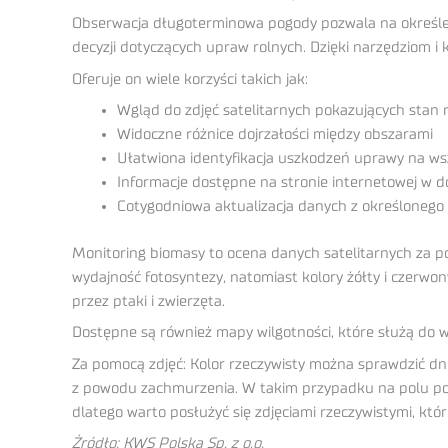
Obserwacja długoterminowa pogody pozwala na określe
decyzji dotyczących upraw rolnych. Dzięki narzędziom i 
Oferuje on wiele korzyści takich jak:
Wgląd do zdjęć satelitarnych pokazujących stan ro
Widoczne różnice dojrzałości między obszarami
Ułatwiona identyfikacja uszkodzeń uprawy na wsz
Informacje dostępne na stronie internetowej w
Cotygodniowa aktualizacja danych z określonego 
Monitoring biomasy to ocena danych satelitarnych za po
wydajność fotosyntezy, natomiast kolory żółty i czerwo
przez ptaki i zwierzęta.
Dostępne są również mapy wilgotności, które służą do w
Za pomocą zdjęć: Kolor rzeczywisty można sprawdzić dni
z powodu zachmurzenia. W takim przypadku na polu poja
dlatego warto posłużyć się zdjęciami rzeczywistymi, któ
Żródło: KWS Polska Sp. z o.o.