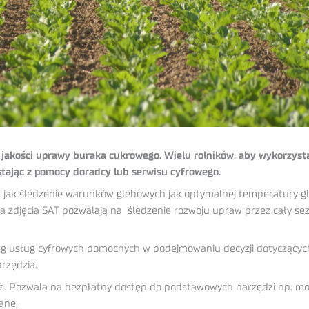
 jakości uprawy buraka cukrowego. Wielu rolników, aby wykorzysta
stając z pomocy doradcy lub serwisu cyfrowego.
 jak śledzenie warunków glebowych jak optymalnej temperatury gle
 a zdjęcia SAT pozwalają na śledzenie rozwoju upraw przez cały se
g usług cyfrowych pomocnych w podejmowaniu decyzji dotyczący
arzędzia.
atne. Pozwala na bezpłatny dostęp do podstawowych narzędzi np. mo
ane.