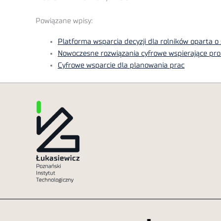
Powiązane wpisy:
Platforma wsparcia decyzji dla rolników oparta o 
Nowoczesne rozwiązania cyfrowe wspierające produ
Cyfrowe wsparcie dla planowania prac