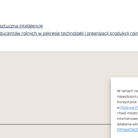
sztuczną inteligencję
centów rolnych w zakresie technologii i organizacji produkcji rolni
W ramach nas
najwyższym 
Korzystanie 
w
Polityce P
chwili możec
internetowe
działania wi
PRYWATNOŚ