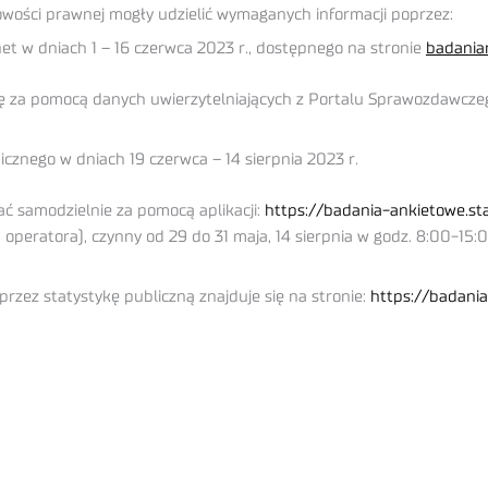
owości prawnej mogły udzielić wymaganych informacji poprzez:
et w dniach 1 – 16 czerwca 2023 r., dostępnego na stronie
badaniar
się za pomocą danych uwierzytelniających z Portalu Sprawozdawcze
cznego w dniach 19 czerwca – 14 sierpnia 2023 r.
ć samodzielnie za pomocą aplikacji:
https://badania-ankietowe.st
ą operatora), czynny od 29 do 31 maja, 14 sierpnia w godz. 8:00-15:0
rzez statystykę publiczną znajduje się na stronie:
https://badania