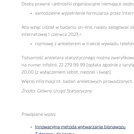
Osoby prawne i jednostki organizacyjne niemające osob
samodzielne wypełnienie formularza przez Intern
Aby wziąć udział w badaniu on-line, należy zalogować 
internetowej 1 czerwca 2023 r.
rozmowę z ankieterem w trakcie wywiadu telefoni
Tożsamość ankietera statystycznego można zweryfikowa
na numer infolinii: 22 279 99 99 (opłata zgodnie z taryf
20:00 (z wyłączeniem sobót, niedziel i świąt).
Więcej informacji nt. badań ankietowych prowadzonych p
Źródło: Główny Urząd Statystyczny
Powiązane wpisy:
Innowacyjna metoda wytwarzania bionawozu