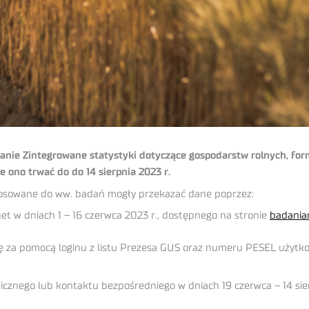
badanie Zintegrowane statystyki dotyczące gospodarstw rolnych, fo
 ono trwać do do 14 sierpnia 2023 r.
ylosowane do ww. badań mogły przekazać dane poprzez:
et w dniach 1 – 16 czerwca 2023 r., dostępnego na stronie
badaniar
się za pomocą loginu z listu Prezesa GUS oraz numeru PESEL użytk
cznego lub kontaktu bezpośredniego w dniach 19 czerwca – 14 sier